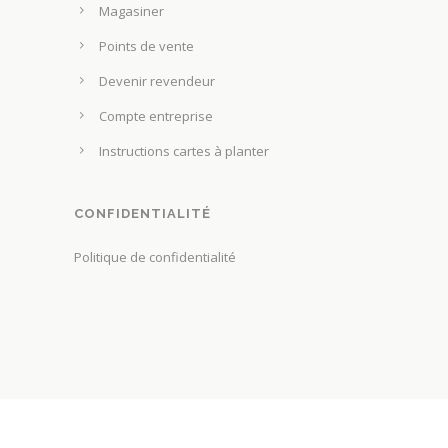
e
Magasiner
d
c
u
Points de vente
h
p
o
Devenir revendeur
r
i
Compte entreprise
o
s
d
Instructions cartes à planter
i
u
e
i
s
CONFIDENTIALITÉ
t
s
Politique de confidentialité
u
r
l
a
p
a
g
e