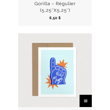
Gorilla – Régulier
(5,25″X5,25″)
6,50
$
C
e
p