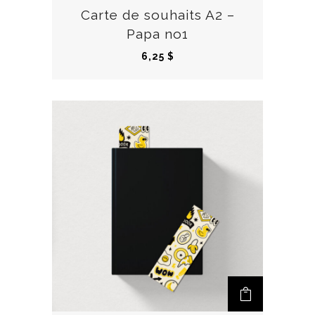
r
Carte de souhaits A2 –
o
Papa no1
d
6,25
$
u
i
t
a
p
l
u
s
i
e
u
r
s
v