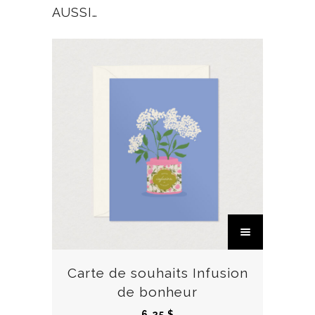
AUSSI…
C
e
p
r
Carte de souhaits Infusion
o
de bonheur
d
6,25
$