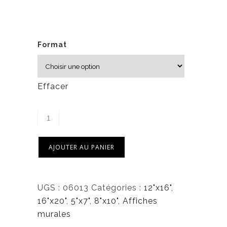
à
4
5
,
Format
0
0
Effacer
$
AJOUTER AU PANIER
UGS :
06013
Catégories :
12"x16"
,
16"x20"
,
5"x7"
,
8"x10"
,
Affiches
murales