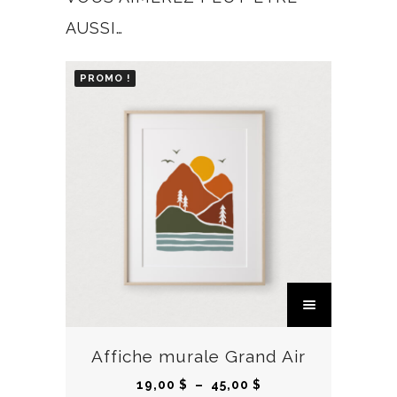
AUSSI…
PROMO !
C
e
p
r
Affiche murale Grand Air
o
P
19,00
$
–
45,00
$