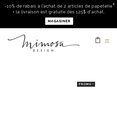
X
-10% de rabais à l’achat de 2 articles de papeterie
+ la livraison est gratuite dès 125$ d'achat.
MAGASINER
PROMO !