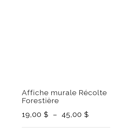
Affiche murale Récolte
Forestière
P
19,00
$
–
45,00
$
l
a