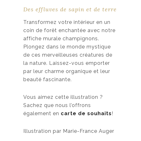
g
Des effluves de sapin et de terre
e
d
Transformez votre intérieur en un
e
coin de forêt enchantée avec notre
p
affiche murale champignons.
r
Plongez dans le monde mystique
i
de ces merveilleuses créatures de
x
la nature. Laissez-vous emporter
par leur charme organique et leur
:
beauté fascinante.
1
9
Vous aimez cette illustration ?
,
Sachez que nous l’offrons
0
également en
carte de souhaits
!
0
Illustration par Marie-France Auger
$