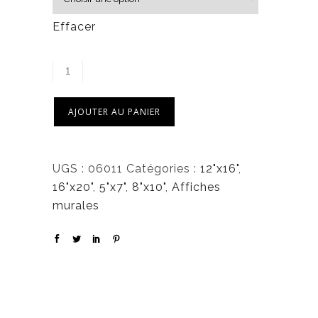
à
5
Effacer
0
,
0
0
AJOUTER AU PANIER
$
UGS :
06011
Catégories :
12"x16"
,
16"x20"
,
5"x7"
,
8"x10"
,
Affiches
murales