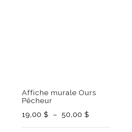
Affiche murale Ours
Pêcheur
P
19,00
$
–
50,00
$
l
a