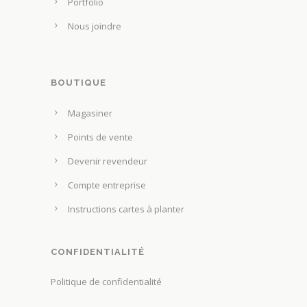
v
Portfolio
u
e
Nous joindre
r
n
l
t
a
ê
p
BOUTIQUE
t
a
r
Magasiner
g
e
e
Points de vente
c
d
h
Devenir revendeur
u
o
Compte entreprise
p
i
r
Instructions cartes à planter
s
o
i
d
e
CONFIDENTIALITÉ
u
s
i
Politique de confidentialité
s
t
u