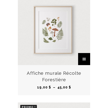
C
e
p
r
Affiche murale Récolte
o
Forestière
d
P
19,00
$
–
45,00
$
u
l
i
a
t
g
PROMO !