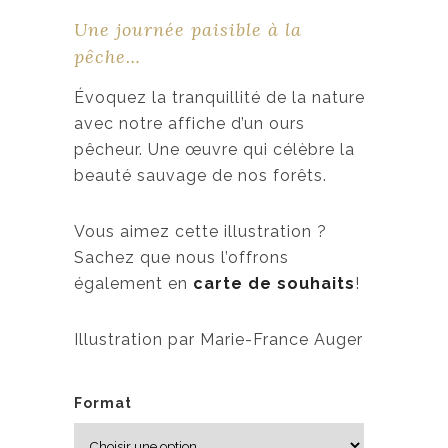
g
Une journée paisible à la
e
pêche…
d
e
Évoquez la tranquillité de la nature
p
avec notre affiche d’un ours
r
pêcheur. Une œuvre qui célèbre la
i
beauté sauvage de nos forêts.
x
Vous aimez cette illustration ?
:
Sachez que nous l’offrons
1
également en
carte de souhaits
!
9
,
Illustration par Marie-France Auger
0
0
Format
$