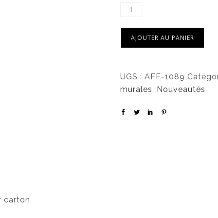
AJOUTER AU PANIER
UGS :
AFF-1089
Catégor
murales
,
Nouveautés
r carton