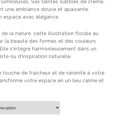
lumineuses. Ses teintes subtiles de crème,
p
ent une ambiance douce et apaisante,
r
 un espace avec élégance.
i
x
 de la nature, cette illustration florale au
ur la beauté des formes et des couleurs
:
. Elle s’intègre harmonieusement dans un
1
te ou d’inspiration naturelle.
9
,
 touche de fraîcheur et de sérénité à votre
0
 transforme votre espace en un lieu calme et
0
$
à
5
0
,