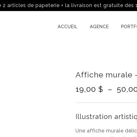
 2 articles de papeterie + la livraison est gratuite dès
ACCUEIL
AGENCE
PORTF
Affiche murale 
19,00
$
–
50,0
Illustration artist
Une affiche murale délic