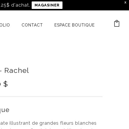
X
 125$ d'achat.
MAGASINER
OLIO
CONTACT
ESPACE BOUTIQUE
– Rachel
P
0
$
l
a
g
ique
e
d
ate illustrant de grandes fleurs blanches
e