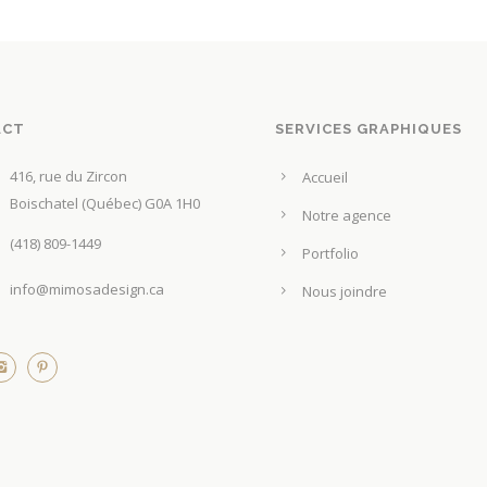
p
s
r
i
i
e
x
u
ACT
SERVICES GRAPHIQUES
r
:
s
416, rue du Zircon
1
Accueil
v
Boischatel (Québec) G0A 1H0
9
Notre agence
a
,
(418) 809-1449
r
Portfolio
0
i
info@mimosadesign.ca
0
Nous joindre
a
t
$
i
à
o
5
n
0
s
,
.
0