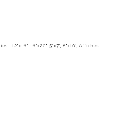
0
0
$
ies :
12"x16"
,
16"x20"
,
5"x7"
,
8"x10"
,
Affiches