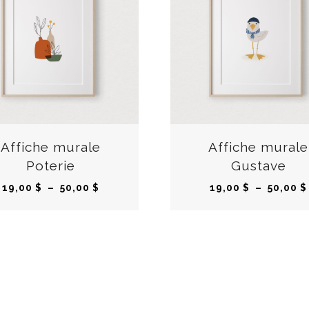
C
e
p
r
Affiche murale
Affiche murale
o
Poterie
Gustave
d
P
19,00
$
–
50,00
$
19,00
$
–
50,00
$
u
l
i
a
t
g
a
e
p
d
l
e
u