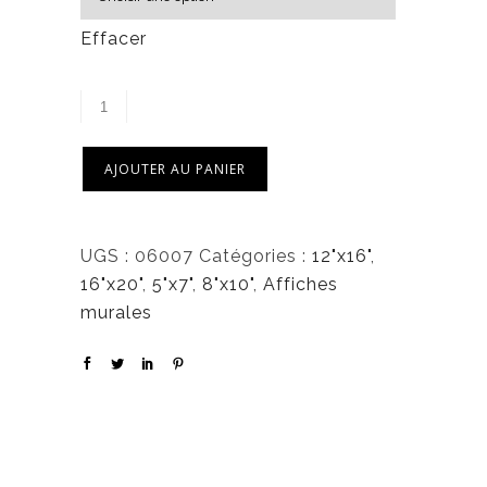
5
0
Effacer
,
0
0
AJOUTER AU PANIER
$
UGS :
06007
Catégories :
12"x16"
,
16"x20"
,
5"x7"
,
8"x10"
,
Affiches
murales