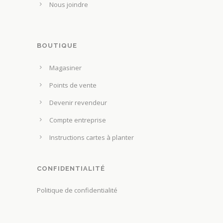
Nous joindre
a
t
p
ê
a
t
g
BOUTIQUE
r
e
e
Magasiner
d
c
u
Points de vente
h
p
o
Devenir revendeur
r
i
Compte entreprise
o
s
d
Instructions cartes à planter
i
u
e
i
s
CONFIDENTIALITÉ
t
s
Politique de confidentialité
u
r
l