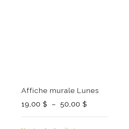
Affiche murale Lunes
P
19,00
$
–
50,00
$
l
a
g