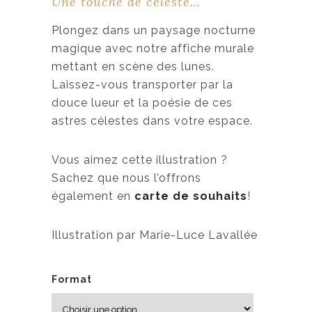
Une touche de céleste…
e
d
Plongez dans un paysage nocturne
e
magique avec notre affiche murale
p
mettant en scène des lunes.
r
Laissez-vous transporter par la
i
douce lueur et la poésie de ces
x
astres célestes dans votre espace.
:
Vous aimez cette illustration ?
1
Sachez que nous l’offrons
9
également en
carte de souhaits
!
,
0
Illustration par Marie-Luce Lavallée
0
$
Format
à