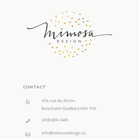
CONTACT
416, rue du Zircon
Boischatel (Québec) G0A 1H0
(418) 809-1449
info@mimosadesign.ca