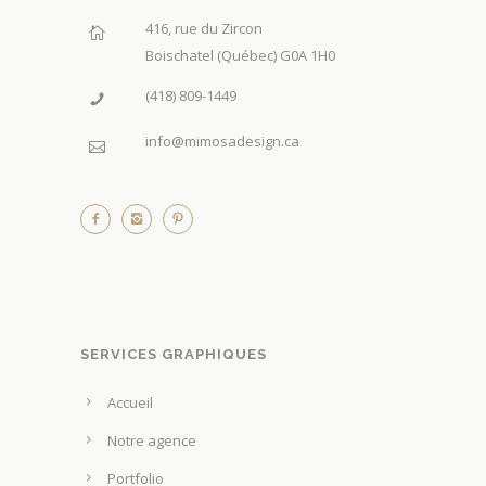
416, rue du Zircon
Boischatel (Québec) G0A 1H0
(418) 809-1449
info@mimosadesign.ca
SERVICES GRAPHIQUES
Accueil
Notre agence
Portfolio