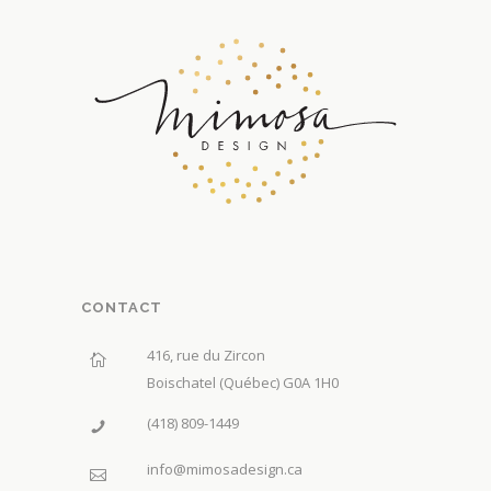
CONTACT
416, rue du Zircon
Boischatel (Québec) G0A 1H0
(418) 809-1449
info@mimosadesign.ca