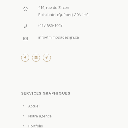
416, rue du Zircon
Boischatel (Québec) G0A 1H0
(418) 809-1449
info@mimosadesign.ca
SERVICES GRAPHIQUES
Accueil
Notre agence
Portfolio