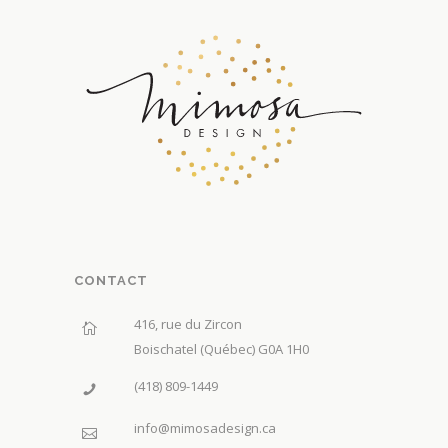
CONTACT
416, rue du Zircon
Boischatel (Québec) G0A 1H0
(418) 809-1449
info@mimosadesign.ca