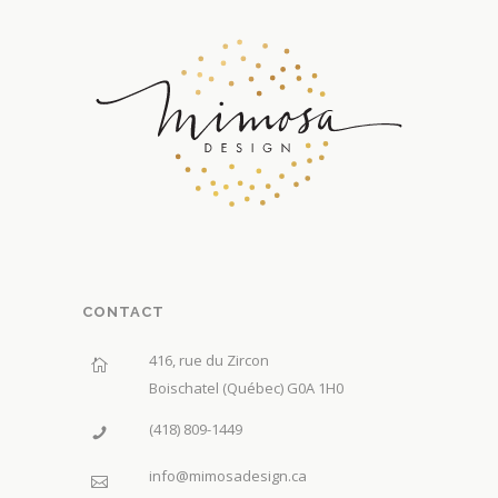
CONTACT
416, rue du Zircon
Boischatel (Québec) G0A 1H0
(418) 809-1449
info@mimosadesign.ca