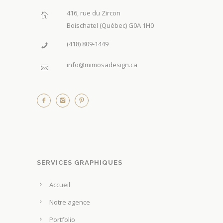
416, rue du Zircon
Boischatel (Québec) G0A 1H0
(418) 809-1449
info@mimosadesign.ca
SERVICES GRAPHIQUES
Accueil
Notre agence
Portfolio