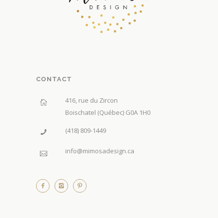
CONTACT
416, rue du Zircon
Boischatel (Québec) G0A 1H0
(418) 809-1449
info@mimosadesign.ca