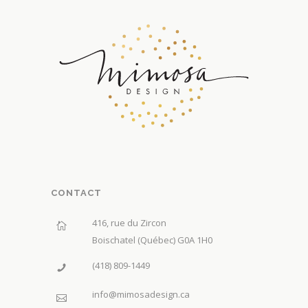
CONTACT
416, rue du Zircon
Boischatel (Québec) G0A 1H0
(418) 809-1449
info@mimosadesign.ca