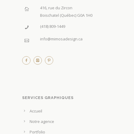
416, rue du Zircon
Boischatel (Québec) G0A 1H0
(418) 809-1449
info@mimosadesign.ca
SERVICES GRAPHIQUES
Accueil
Notre agence
Portfolio