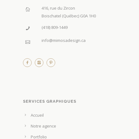
416, rue du Zircon
Boischatel (Québec) G0A 1H0
(418) 809-1449
info@mimosadesign.ca
SERVICES GRAPHIQUES
Accueil
Notre agence
Portfolio