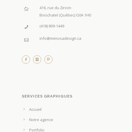
416, rue du Zircon
Boischatel (Québec) G0A 1H0
(418) 809-1449
info@mimosadesign.ca
SERVICES GRAPHIQUES
Accueil
Notre agence
Portfolio