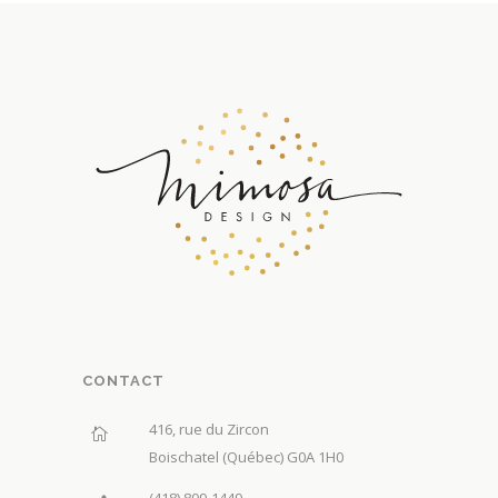
CONTACT
416, rue du Zircon
Boischatel (Québec) G0A 1H0
(418) 809-1449