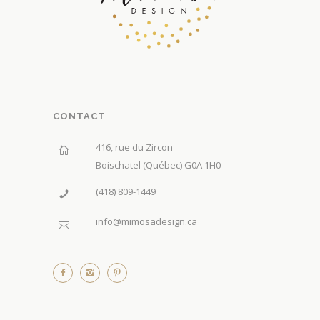
CONTACT
416, rue du Zircon
Boischatel (Québec) G0A 1H0
(418) 809-1449
info@mimosadesign.ca