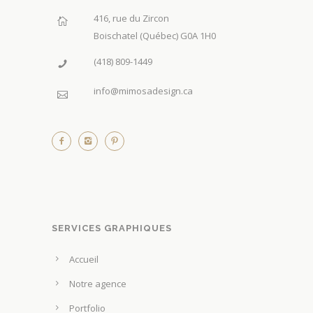
416, rue du Zircon
Boischatel (Québec) G0A 1H0
(418) 809-1449
info@mimosadesign.ca
SERVICES GRAPHIQUES
Accueil
Notre agence
Portfolio