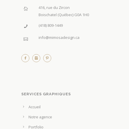
416, rue du Zircon
Boischatel (Québec) G0A 1H0
(418) 809-1449
info@mimosadesign.ca
SERVICES GRAPHIQUES
Accueil
Notre agence
Portfolio