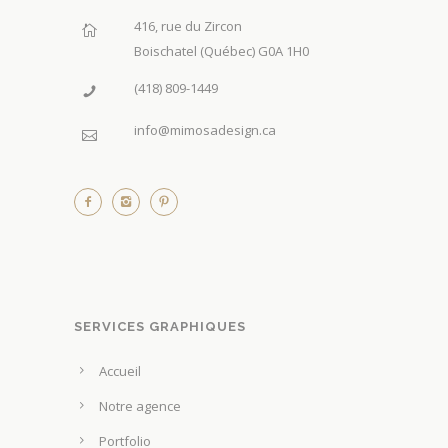
416, rue du Zircon
Boischatel (Québec) G0A 1H0
(418) 809-1449
info@mimosadesign.ca
SERVICES GRAPHIQUES
Accueil
Notre agence
Portfolio