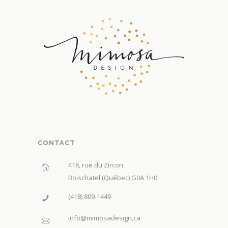
CONTACT
416, rue du Zircon
Boischatel (Québec) G0A 1H0
(418) 809-1449
info@mimosadesign.ca