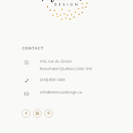
CONTACT
416, rue du Zircon
Boischatel (Québec) G0A 1H0
(418) 809-1449
info@mimosadesign.ca