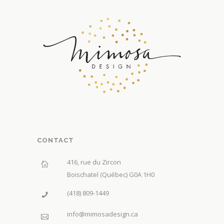
CONTACT
416, rue du Zircon
Boischatel (Québec) G0A 1H0
(418) 809-1449
info@mimosadesign.ca