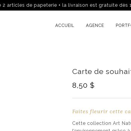
 2 articles de papeterie + la livraison est gratuite dès
ACCUEIL
AGENCE
PORTF
Carte de souhait
8,50
$
Faites fleurir cette ca
Cette collection Art Nat
l’environnement grâce à