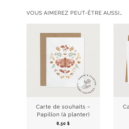
VOUS AIMEREZ PEUT-ÊTRE AUSSI…
C
e
p
r
Carte de souhaits –
Ca
o
Papillon (à planter)
d
8,50
$
u