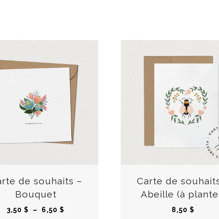
C
e
p
r
rte de souhaits –
Carte de souhait
o
Bouquet
Abeille (à plante
d
P
3,50
$
–
6,50
$
8,50
$
u