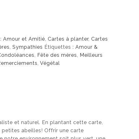
 :
Amour et Amitié
,
Cartes à planter
,
Cartes
ères
,
Sympathies
Étiquettes :
Amour &
Condoléances
,
Fête des mères
,
Meilleurs
Remerciements
,
Végétal
iste et naturel. En plantant cette carte,
etites abeilles! Offrir une carte
 notre environnement soit plus vert, une