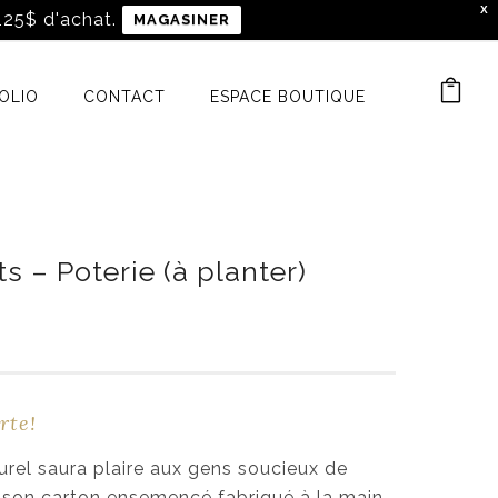
X
 125$ d'achat.
MAGASINER
OLIO
CONTACT
ESPACE BOUTIQUE
s – Poterie (à planter)
rte!
urel saura plaire aux gens soucieux de
 son carton ensemencé fabriqué à la main