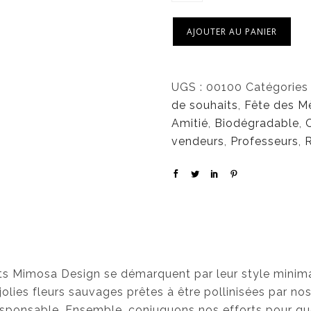
AJOUTER AU PANIER
UGS :
00100
Catégories
de souhaits
,
Fête des M
Amitié
,
Biodégradable
,
vendeurs
,
Professeurs
,
its Mimosa Design se démarquent par leur style minimal
ies fleurs sauvages prêtes à être pollinisées par nos p
ponsable. Ensemble, conjuguons nos efforts pour que