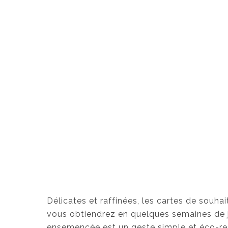
Délicates et raffinées, les cartes de souha
vous obtiendrez en quelques semaines de jol
ensemencée est un geste simple et éco-res