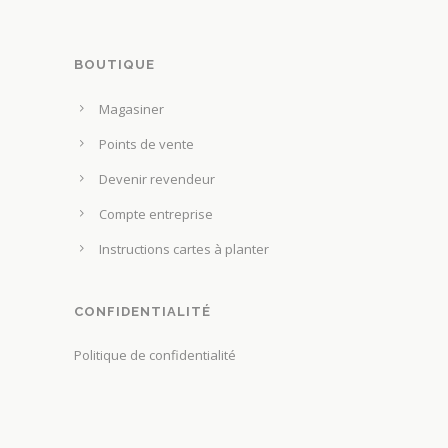
a
p
a
BOUTIQUE
g
Magasiner
e
d
Points de vente
u
Devenir revendeur
p
Compte entreprise
r
o
Instructions cartes à planter
d
u
CONFIDENTIALITÉ
i
t
Politique de confidentialité