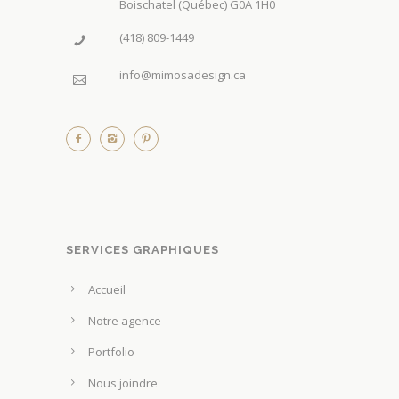
Boischatel (Québec) G0A 1H0
t
ê
(418) 809-1449
t
info@mimosadesign.ca
r
e
c
h
o
i
s
i
SERVICES GRAPHIQUES
e
Accueil
s
s
Notre agence
u
Portfolio
r
Nous joindre
l