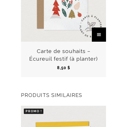
C
e
p
r
Carte de souhaits –
o
Écureuil festif (à planter)
d
8,50
$
u
i
t
a
PRODUITS SIMILAIRES
p
l
PROMO !
u
s