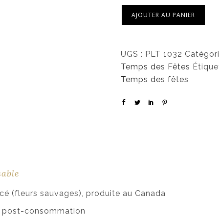
AJOUTER AU PANIER
UGS :
PLT 1032
Catégori
Temps des Fêtes
Étique
Temps des fêtes
sable
cé (fleurs sauvages), produite au Canada
és post-consommation