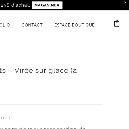
X
 125$ d'achat.
MAGASINER
OLIO
CONTACT
ESPACE BOUTIQUE
s – Virée sur glace (à
arte!