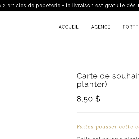
 2 articles de papeterie + la livraison est gratuite dès
ACCUEIL
AGENCE
PORTF
Carte de souhait
planter)
8,50
$
Faites pousser cette c