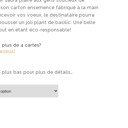
er saura plaire aux gens soucieux de
 son carton ensemencé fabriqué à la main
cevoir vos voeux, le destinataire pourra
 pousser un joli plant de basilic. Une belle
tout en étant éco-responsable!
plus de 4 cartes?
tageux!
e plus bas pour plus de détails…