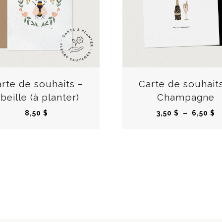
C
e
p
r
rte de souhaits –
Carte de souhait
o
beille (à planter)
Champagne
d
P
8,50
$
3,50
$
–
6,50
$
u
l
i
a
t
g
a
e
p
d
l
e
u
p
s
r