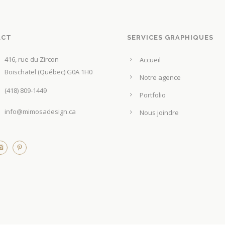
i
i
e
x
u
ACT
SERVICES GRAPHIQUES
r
:
s
416, rue du Zircon
3
Accueil
v
Boischatel (Québec) G0A 1H0
,
Notre agence
a
5
(418) 809-1449
r
Portfolio
0
i
info@mimosadesign.ca
Nous joindre
a
$
t
à
i
6
o
,
n
5
s
0
.
L
$
e