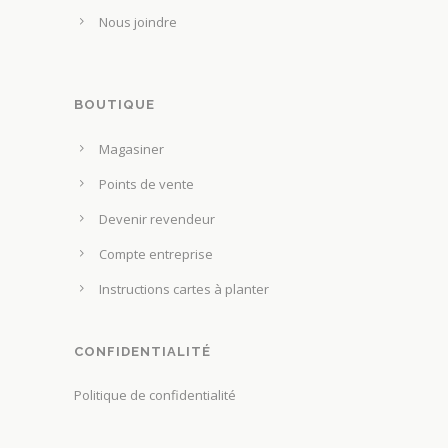
n
Nous joindre
a
t
p
ê
a
t
g
BOUTIQUE
r
e
e
Magasiner
d
c
u
Points de vente
h
p
o
Devenir revendeur
r
i
Compte entreprise
o
s
d
Instructions cartes à planter
i
u
e
i
s
CONFIDENTIALITÉ
t
s
Politique de confidentialité
u
r