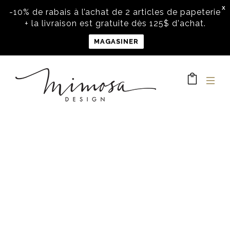
X
-10% de rabais à l’achat de 2 articles de papeterie
+ la livraison est gratuite dès 125$ d'achat.
MAGASINER