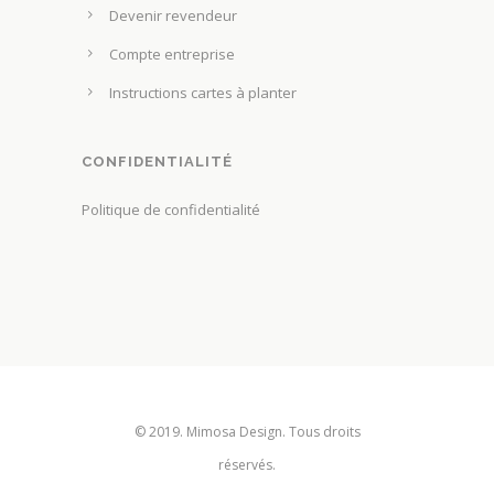
o
Devenir revendeur
r
i
Compte entreprise
o
s
d
Instructions cartes à planter
i
u
e
i
s
CONFIDENTIALITÉ
t
s
Politique de confidentialité
u
r
l
a
p
a
g
e
© 2019. Mimosa Design. Tous droits
d
réservés.
u