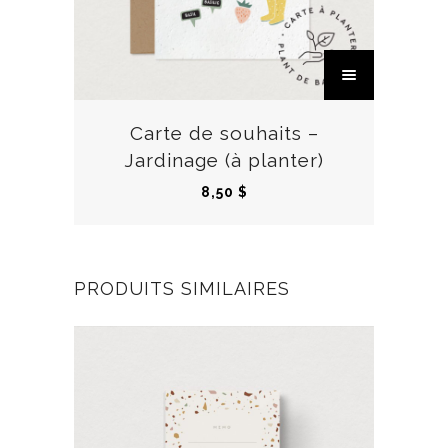
C
e
p
r
Carte de souhaits –
o
Jardinage (à planter)
d
8,50
$
u
i
t
a
PRODUITS SIMILAIRES
p
l
u
s
i
e